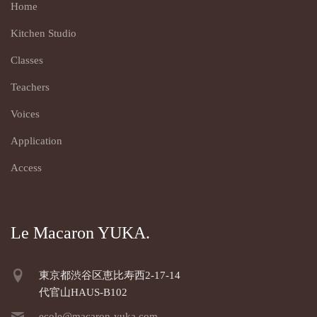
Home
Kitchen Studio
Classes
Teachers
Voices
Application
Access
Le Macaron YUKA.
東京都渋谷区恵比寿西2-17-14
代官山HAUS-B102
ecole@macaron-yuka.com